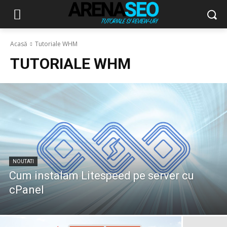
Acasă
Tutoriale WHM
TUTORIALE WHM
NOUTATI
Cum instalam Litespeed pe server cu
cPanel