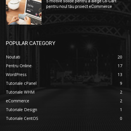
5 motive solide pentru a alege Cs-Cart
pentru noul tău proiect eCommerce
POPULAR CATEGORY
Noutati
20
Pentru Online
17
WordPress
13
Tutoriale cPanel
9
Tutoriale WHM
2
eCommerce
2
Tutoriale Design
1
Tutoriale CentOS
0