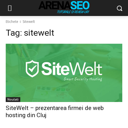
Etichete
Sitewelt
Tag:
sitewelt
Noutati
SiteWelt – prezentarea firmei de web
hosting din Cluj