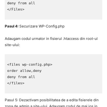
deny from all

</Files>

Pasul 4:
Securizare WP-Config.php
Adaugam codul urmator in fisierul .htaccess din root-ul
site-ului:
<files wp-config.php>

order allow,deny

deny from all

</files>

Pasul 5: Dezactivam posibilitatea de a edita fisierele din
zona de admin a site-ului. Adaugam codul de mai jos in