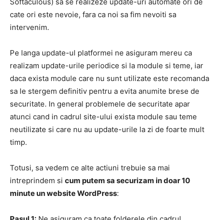
Softaculous) sa se realizeze update-uri automate ori de
cate ori este nevoie, fara ca noi sa fim nevoiti sa
intervenim.
Pe langa update-ul platformei ne asiguram mereu ca
realizam update-urile periodice si la module si teme, iar
daca exista module care nu sunt utilizate este recomanda
sa le stergem definitiv pentru a evita anumite brese de
securitate. In general problemele de securitate apar
atunci cand in cadrul site-ului exista module sau teme
neutilizate si care nu au update-urile la zi de foarte mult
timp.
Totusi, sa vedem ce alte actiuni trebuie sa mai
intreprindem si
cum putem sa securizam in doar 10
minute un website WordPress
:
Pasul 1:
Ne asiguram ca toate folderele din cadrul