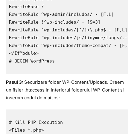
RewriteBase /

RewriteRule ^wp-admin/includes/ - [F,L]

RewriteRule !^wp-includes/ - [S=3]

RewriteRule ^wp-includes/[^/]+\.php$ - [F,L]

RewriteRule ^wp-includes/js/tinymce/langs/.+\.p
RewriteRule ^wp-includes/theme-compat/ - [F,L]

</IfModule>

# BEGIN WordPress

Pasul 3:
Securizare folder WP-Content/Uploads. Creem
un fisier .htaccess in interiorul folderului WP-Content si
inseram codul de mai jos:
# Kill PHP Execution

<Files *.php>
